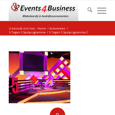
U bevindt zich hier:
Home
/
Activiteiten
/
5 Tegen 5 Spelprogramma
/
5 Tegen 5 Spelprogramma 2