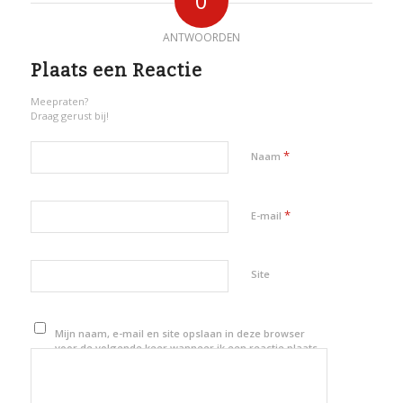
0
ANTWOORDEN
Plaats een Reactie
Meepraten?
Draag gerust bij!
*
Naam
*
E-mail
Site
Mijn naam, e-mail en site opslaan in deze browser
voor de volgende keer wanneer ik een reactie plaats.