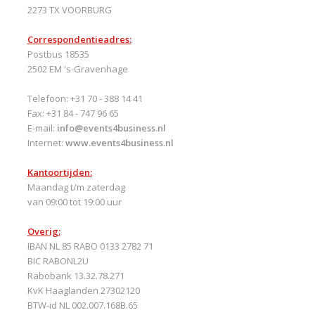
2273 TX VOORBURG
Correspondentieadres:
Postbus 18535
2502 EM 's-Gravenhage
Telefoon: +31 70 - 388 14 41
Fax: +31 84 - 747 96 65
E-mail:
info@events4business.nl
Internet:
www.events4business.nl
Kantoortijden:
Maandag t/m zaterdag
van 09:00 tot 19:00 uur
Overig:
IBAN NL 85 RABO 0133 2782 71
BIC RABONL2U
Rabobank 13.32.78.271
KvK Haaglanden 27302120
BTW-id NL 002.007.168B.65