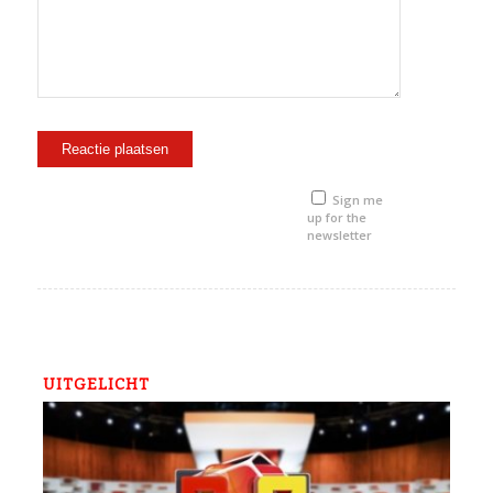
Sign me
up for the
newsletter
UITGELICHT