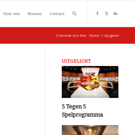
Over ons
Nieuws
Contact
U bevindt zich hier:
Home
/
city game
UITGELICHT
5 Tegen 5
Spelprogramma