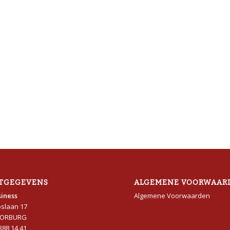
TGEGEVENS
ALGEMENE VOORWAAR
iness
Algemene Voorwaarden
oslaan 17
OORBURG
 388 14 41