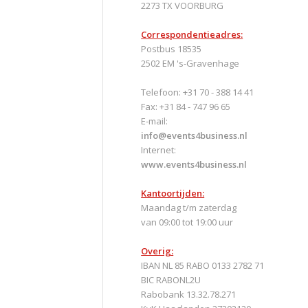
2273 TX VOORBURG
Correspondentieadres:
Postbus 18535
2502 EM 's-Gravenhage
Telefoon: +31 70 - 388 14 41
Fax: +31 84 - 747 96 65
E-mail:
info@events4business.nl
Internet:
www.events4business.nl
Kantoortijden:
Maandag t/m zaterdag
van 09:00 tot 19:00 uur
Overig:
IBAN NL 85 RABO 0133 2782 71
BIC RABONL2U
Rabobank 13.32.78.271