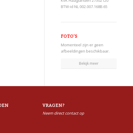
KvK Haaglanden 27302120
BTW-id NL 002.007.168B.65
FOTO'S
Momenteel zijn er geen
afbeeldingen beschikbaar.
Bekijk meer
DEN
VRAGEN?
Neem direct contact op