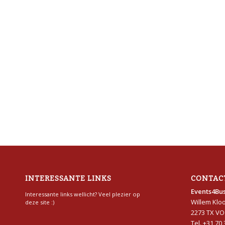
INTERESSANTE LINKS
CONTAC
Events4Bus
Interessante links wellicht? Veel plezier op
Willem Klo
deze site :)
2273 TX V
Tel. +31 70