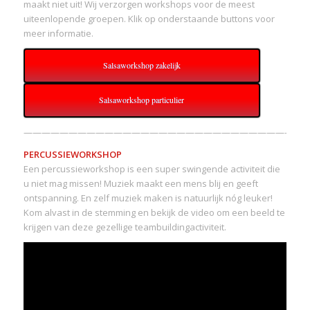
maakt niet uit! Wij verzorgen workshops voor de meest
uiteenlopende groepen. Klik op onderstaande buttons voor
meer informatie.
Salsaworkshop zakelijk
Salsaworkshop particulier
———————————————————————————————-
PERCUSSIEWORKSHOP
Een percussieworkshop is een super swingende activiteit die
u niet mag missen! Muziek maakt een mens blij en geeft
ontspanning. En zelf muziek maken is natuurlijk nóg leuker!
Kom alvast in de stemming en bekijk de video om een beeld te
krijgen van deze gezellige teambuildingactiviteit.