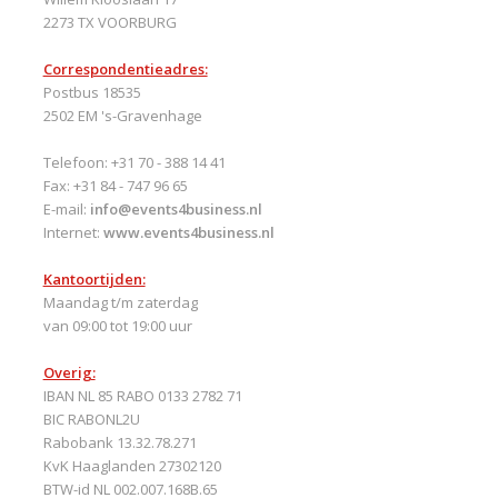
2273 TX VOORBURG
Correspondentieadres:
Postbus 18535
2502 EM 's-Gravenhage
Telefoon: +31 70 - 388 14 41
Fax: +31 84 - 747 96 65
E-mail:
info@events4business.nl
Internet:
www.events4business.nl
Kantoortijden:
Maandag t/m zaterdag
van 09:00 tot 19:00 uur
Overig:
IBAN NL 85 RABO 0133 2782 71
BIC RABONL2U
Rabobank 13.32.78.271
KvK Haaglanden 27302120
BTW-id NL 002.007.168B.65