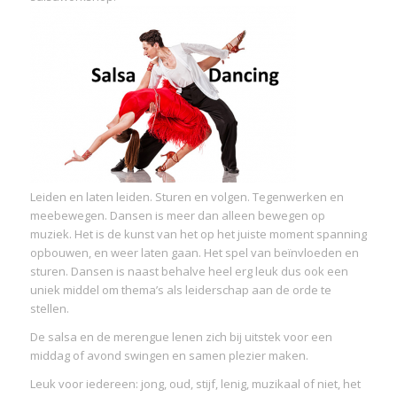
Leiden en laten leiden. Sturen en volgen. Tegenwerken en
meebewegen. Dansen is meer dan alleen bewegen op
muziek. Het is de kunst van het op het juiste moment spanning
opbouwen, en weer laten gaan. Het spel van beïnvloeden en
sturen. Dansen is naast behalve heel erg leuk dus ook een
uniek middel om thema’s als leiderschap aan de orde te
stellen.
De salsa en de merengue lenen zich bij uitstek voor een
middag of avond swingen en samen plezier maken.
Leuk voor iedereen: jong, oud, stijf, lenig, muzikaal of niet, het