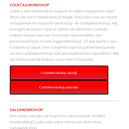
COCKTAILWORKSHOP
Zoekt u een memorabel, tropisch en altijd ontspannen uitje?
Mist u de zon in Nederland of België? Kies dan voor de meest
ontspannen en tropische workshop: de cocktailworkshop. Wij
brengen de tropen naar u! Samen de lekkerste cocktails
maken! Ideaal voor een feest met zakenrelaties, een
personeelsfeest of een vrijgezellenfeest. Of wat dacht u van
Cocktails & Tapas? Een compleet tropisch pakket bestaande
uit een cocktailworkshop met aansluitend een tapasdiner? Klik
op onderstaande buttons voor meer informatie.
Cocktailworkshop zakelijk
Cocktailworkshop particulier
———————————————————————————————-
SALSAWORKSHOP
Een uurtje swingen op tropische salsa muziek? Vrolijke
teambuilding? Laat u dan eens verrassen door onze
salsaworkshop.