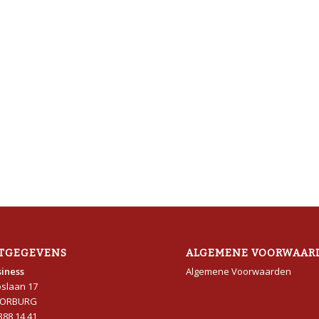
TGEGEVENS
ALGEMENE VOORWAAR
iness
Algemene Voorwaarden
oslaan 17
OORBURG
 388 14 41