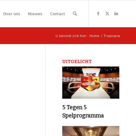
Over ons
Nieuws
Contact
U bevindt zich hier:
Home
/
Tropicana
UITGELICHT
5 Tegen 5
Spelprogramma