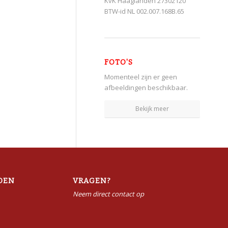
KvK Haaglanden 27302120
BTW-id NL 002.007.168B.65
FOTO'S
Momenteel zijn er geen
afbeeldingen beschikbaar.
Bekijk meer
DEN
VRAGEN?
Neem direct contact op