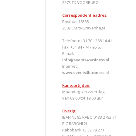
2273 TX VOORBURG
Correspondentieadres:
Postbus 18535
2502 EM 's-Gravenhage
Telefoon: +31 70 - 388 14 41
Fax: +31 84 - 747 96 65
E-mail:
info@events4business.nl
Internet:
www.events4business.nl
Kantoortijden:
Maandag t/m zaterdag
van 09:00 tot 19:00 uur
Overig:
IBAN NL 85 RABO 0133 2782 71
BIC RABONL2U
Rabobank 13.32.78.271