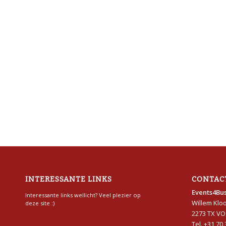
INTERESSANTE LINKS
CONTAC
Events4Bus
Interessante links wellicht? Veel plezier op
Willem Klo
deze site :)
2273 TX V
Tel. +31 70