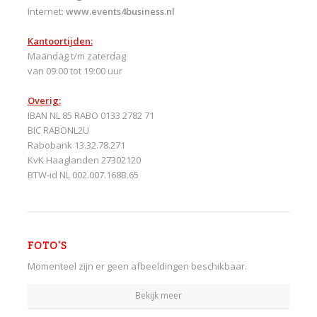
Internet:
www.events4business.nl
Kantoortijden:
Maandag t/m zaterdag
van 09:00 tot 19:00 uur
Overig:
IBAN NL 85 RABO 0133 2782 71
BIC RABONL2U
Rabobank 13.32.78.271
KvK Haaglanden 27302120
BTW-id NL 002.007.168B.65
FOTO'S
Momenteel zijn er geen afbeeldingen beschikbaar.
Bekijk meer