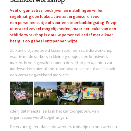
Schilderworkshop
Veel organisaties, bedrijven en instellingen willen
regelmatig een leuke activiteit organiseren voor
een personeelsuitje of voor een teambuildingsdag. Er zijn
uiteraard zoveel mogelijkheden, maar het leuke van een
schilderworkshop is dat uw personeel actief met elkaar
bezig is op geheel ontspannen wijze.
Zo kunt u bijvoorbeeld kiezen voor een schilderworkshop
waarin medewerkers in kleine groepjes een kunstwerk
maken. In veel gevallen komen de verborgen talenten van
medewerkers hier al snel naar boven. Het resultaat is vaak
een verbazingwekkend mooi sch
ilderij dat meestal zelfs in het kantoorgebouw van
organisaties wordt opgehangen.
De ervaring leert dat medewerkers trots zijn op hun werk en