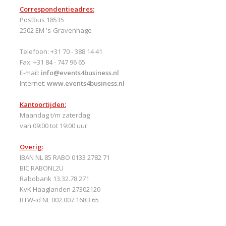
Correspondentieadres:
Postbus 18535
2502 EM 's-Gravenhage
Telefoon: +31 70 - 388 14 41
Fax: +31 84 - 747 96 65
E-mail:
info@events4business.nl
Internet:
www.events4business.nl
Kantoortijden:
Maandag t/m zaterdag
van 09:00 tot 19:00 uur
Overig:
IBAN NL 85 RABO 0133 2782 71
BIC RABONL2U
Rabobank 13.32.78.271
KvK Haaglanden 27302120
BTW-id NL 002.007.168B.65