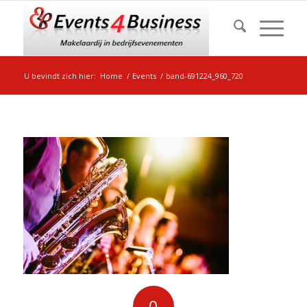
U bevindt zich hier:
Home
/
Events
/
band-691224_960_720
0