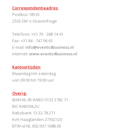
Correspondentieadres:
Postbus 18535
2502 EM 's-Gravenhage
Telefoon: +31 70 - 388 14 41
Fax: +31 84 - 747 96 65
E-mail:
info@events4business.nl
Internet:
www.events4business.nl
Kantoortijden:
Maandag t/m zaterdag
van 09:00 tot 19:00 uur
Overig:
IBAN NL 85 RABO 0133 2782 71
BIC RABONL2U
Rabobank 13.32.78.271
KvK Haaglanden 27302120
BTW-id NL 002.007.168B.65