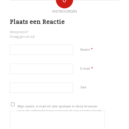
ANTWOORDEN
Plaats een Reactie
Meepraten?
Draag gerust bij!
*
Naam
*
E-mail
Site
Mijn naam, e-mail en site opslaan in deze browser
voor de volgende keer wanneer ik een reactie plaats.