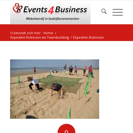
U bevindt zich hier:
Home
/
Expeditie Robinson als Teambuilding
/
Expeditie-Robinson
0