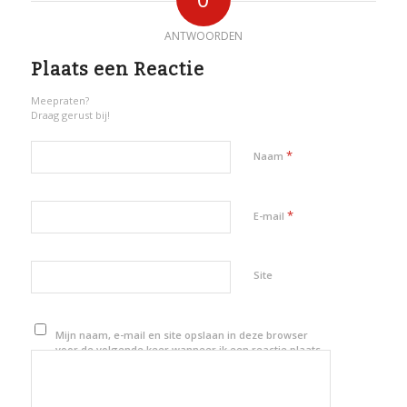
ANTWOORDEN
Plaats een Reactie
Meepraten?
Draag gerust bij!
*
Naam
*
E-mail
Site
Mijn naam, e-mail en site opslaan in deze browser
voor de volgende keer wanneer ik een reactie plaats.