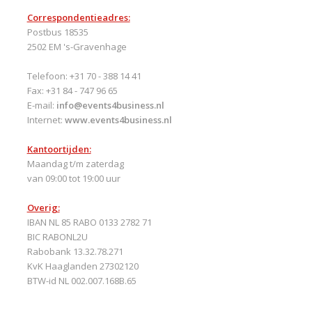
Correspondentieadres:
Postbus 18535
2502 EM 's-Gravenhage
Telefoon: +31 70 - 388 14 41
Fax: +31 84 - 747 96 65
E-mail:
info@events4business.nl
Internet:
www.events4business.nl
Kantoortijden:
Maandag t/m zaterdag
van 09:00 tot 19:00 uur
Overig:
IBAN NL 85 RABO 0133 2782 71
BIC RABONL2U
Rabobank 13.32.78.271
KvK Haaglanden 27302120
BTW-id NL 002.007.168B.65