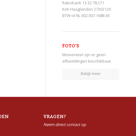
Rabobank 13.32.78.271
KvK Haaglanden 27302120
BTW-id NL 002.007.168B.65
FOTO'S
Momenteel zijn er geen
afbeeldingen beschikbaar.
Bekijk meer
DEN
VRAGEN?
Neem direct contact op