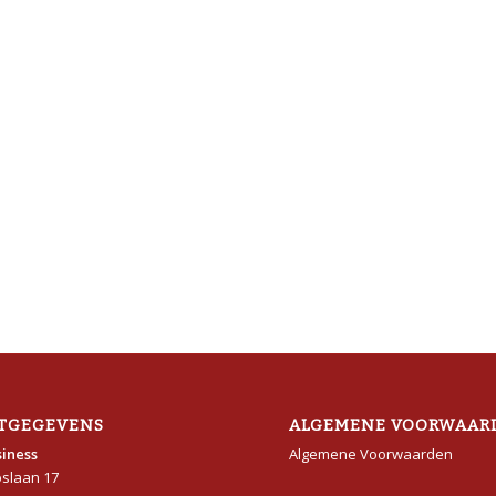
TGEGEVENS
ALGEMENE VOORWAAR
iness
Algemene Voorwaarden
oslaan 17