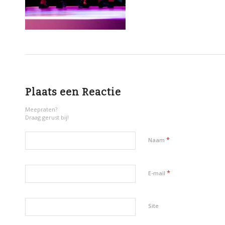
Plaats een Reactie
Meepraten?
Draag gerust bij!
*
Naam
*
E-mail
Site