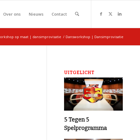
Over ons
Nieuws
Contact
orkshop op maat | dansimprovisatie
/
Dansworkshop | Dansimprovisatie
UITGELICHT
5 Tegen 5
Spelprogramma