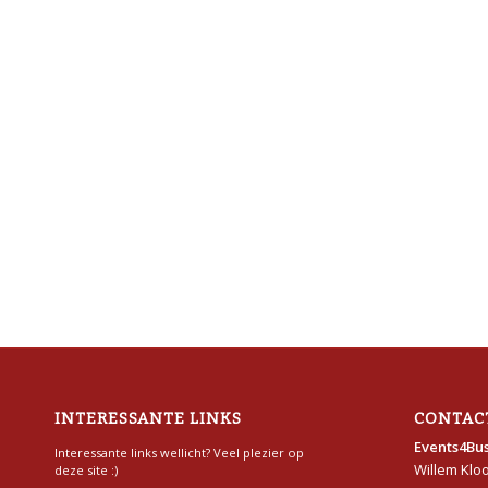
INTERESSANTE LINKS
CONTAC
Events4Bus
Interessante links wellicht? Veel plezier op
Willem Klo
deze site :)