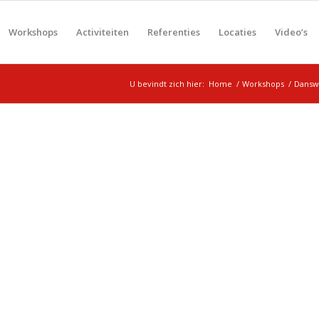
Workshops
Activiteiten
Referenties
Locaties
Video’s
U bevindt zich hier:
Home
/
Workshops
/
Dansw