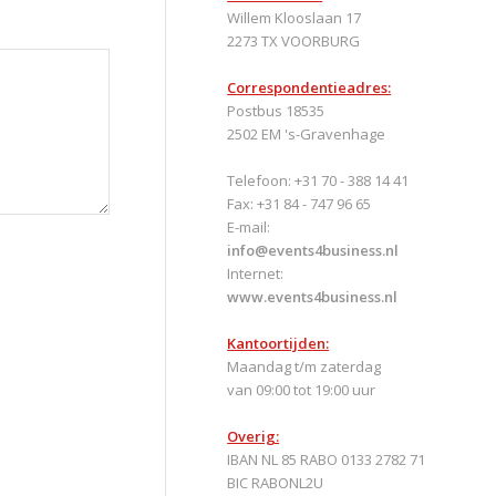
Willem Klooslaan 17
2273 TX VOORBURG
Correspondentieadres:
Postbus 18535
2502 EM 's-Gravenhage
Telefoon: +31 70 - 388 14 41
Fax: +31 84 - 747 96 65
E-mail:
info@events4business.nl
Internet:
www.events4business.nl
Kantoortijden:
Maandag t/m zaterdag
van 09:00 tot 19:00 uur
Overig:
IBAN NL 85 RABO 0133 2782 71
BIC RABONL2U