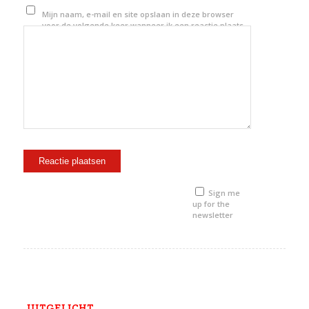
Mijn naam, e-mail en site opslaan in deze browser
voor de volgende keer wanneer ik een reactie plaats.
Sign me
up for the
newsletter
UITGELICHT