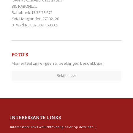
BIC RABONL2U
Rabobank 13.32.78.271
KvK Haaglanden 27302120
BTW-id NL 002.007.168B.65
FOTO'S
Momenteel zijn er geen afbeeldingen beschikbaar.
Bekijk meer
INTERESSANTE LINKS
Interessante links wellicht? Veel plezier op deze site :)