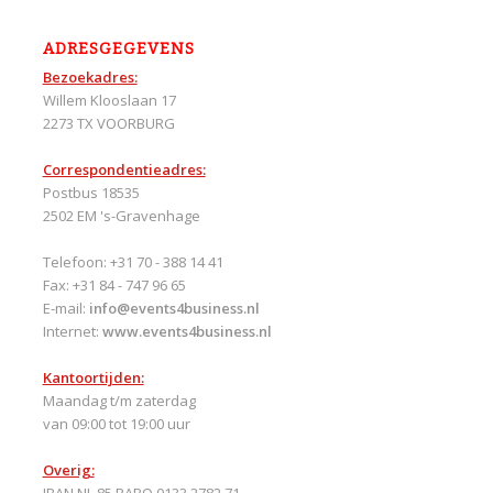
ADRESGEGEVENS
Bezoekadres:
Willem Klooslaan 17
2273 TX VOORBURG
Correspondentieadres:
Postbus 18535
2502 EM 's-Gravenhage
Telefoon: +31 70 - 388 14 41
Fax: +31 84 - 747 96 65
E-mail:
info@events4business.nl
Internet:
www.events4business.nl
Kantoortijden:
Maandag t/m zaterdag
van 09:00 tot 19:00 uur
Overig:
IBAN NL 85 RABO 0133 2782 71