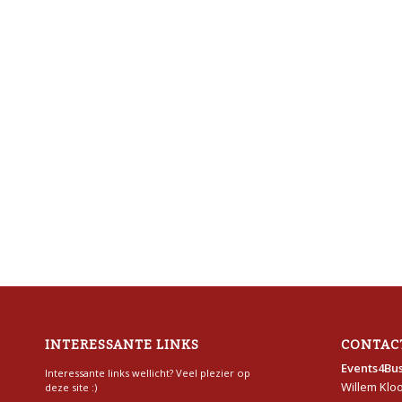
INTERESSANTE LINKS
CONTAC
Events4Bus
Interessante links wellicht? Veel plezier op
Willem Klo
deze site :)