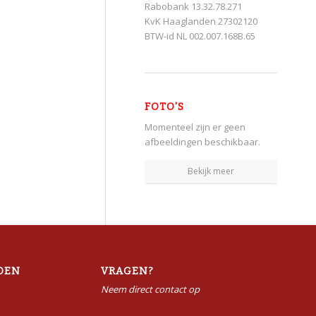
Rabobank 13.32.78.271
KvK Haaglanden 27302120
BTW-id NL 002.007.168B.65
FOTO'S
Momenteel zijn er geen
afbeeldingen beschikbaar.
Bekijk meer
DEN
VRAGEN?
Neem direct contact op