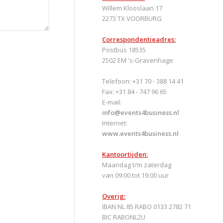
Willem Klooslaan 17
2273 TX VOORBURG
Correspondentieadres:
Postbus 18535
2502 EM 's-Gravenhage
Telefoon: +31 70 - 388 14 41
Fax: +31 84 - 747 96 65
E-mail:
info@events4business.nl
Internet:
www.events4business.nl
Kantoortijden:
Maandag t/m zaterdag
van 09:00 tot 19:00 uur
Overig:
IBAN NL 85 RABO 0133 2782 71
BIC RABONL2U