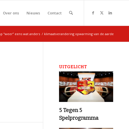
Over ons
Nieuws
Contact
p “weer” eens wat anders
/
klimaatverandering opwarming van de aarde
UITGELICHT
5 Tegen 5
Spelprogramma