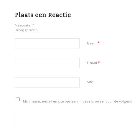
Plaats een Reactie
Meepraten?
Draag gerust bij!
*
Naam
*
E-mail
Site
Mijn naam, e-mail en site opslaan in deze browser voor de volgend