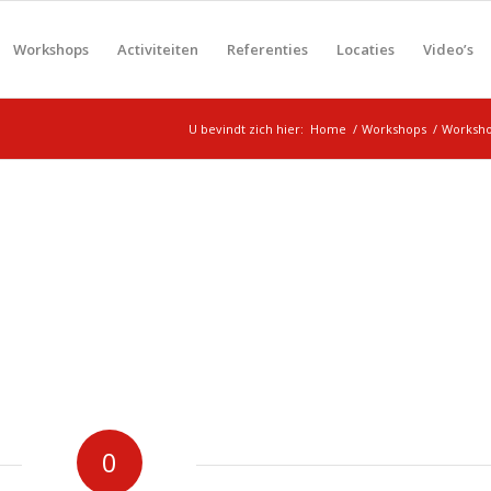
Workshops
Activiteiten
Referenties
Locaties
Video’s
U bevindt zich hier:
Home
/
Workshops
/
Worksho
0