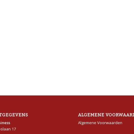
TGEGEVENS
ALGEMENE VOORWAAR
iness
Algemene Voorwaarden
oslaan 17